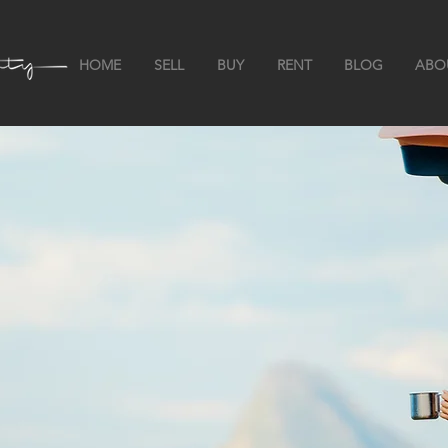
HOME
SELL
BUY
RENT
BLOG
ABO